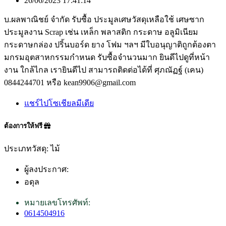
26/06/2023 17:41:14
บ.ผลพาณิชย์ จำกัด รับซื้อ ประมูลเศษวัสดุเหลือใช้ เศษซาก
ประมูลงาน Scrap เช่น เหล็ก พลาสติก กระดาษ อลูมิเนียม
กระดาษกล่อง ปริ้นบอร์ด ยาง โฟม ฯลฯ มีใบอนุญาติถูกต้องตา
มกรมอุตสาหกรรมกำหนด รับซื้อจำนวนมาก ยินดีไปดูที่หน้า
งาน ใกล้ไกล เรายินดีไป สามารถติดต่อได้ที่ ศุภณัฏฐ์ (เคน)
0844244701 หรือ kean9906@gmail.com
แชร์ไปโซเชียลมีเดีย
ต้องการให้ฟรี
ประเภทวัสดุ: ไม้
ผู้ลงประกาศ:
อดุล
หมายเลขโทรศัพท์:
0614504916