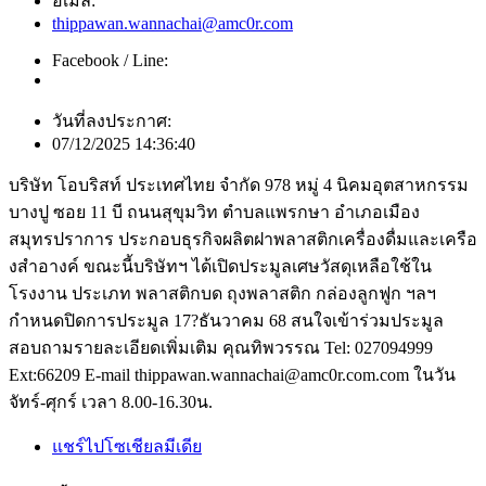
อีเมล์:
thippawan.wannachai@amc0r.com
Facebook / Line:
วันที่ลงประกาศ:
07/12/2025 14:36:40
บริษัท โอบริสท์ ประเทศไทย จำกัด 978 หมู่ 4 นิคมอุตสาหกรรม
บางปู ซอย 11 บี ถนนสุขุมวิท ตำบลแพรกษา อำเภอเมือง
สมุทรปราการ ประกอบธุรกิจผลิตฝาพลาสติกเครื่องดื่มและเครือ
งสำอางค์ ขณะนี้บริษัทฯ ได้เปิดประมูลเศษวัสดุเหลือใช้ใน
โรงงาน ประเภท พลาสติกบด ถุงพลาสติก กล่องลูกฟูก ฯลฯ
กำหนดปิดการประมูล 17?ธันวาคม 68 สนใจเข้าร่วมประมูล
สอบถามรายละเอียดเพิ่มเติม คุณทิพวรรณ Tel: 027094999
Ext:66209 E-mail thippawan.wannachai@amc0r.com.com ในวัน
จัทร์-ศุกร์ เวลา 8.00-16.30น.
แชร์ไปโซเชียลมีเดีย