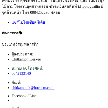
เครื่องจักร ทุกชนิดจำนวนมาก ยินดีรับซื้อตลอด และ รับประมูล
ไม้ตามโรงงานอุตสาหกรรม ชำระเงินสดทันที id .pploypailin มี
จุดด้านหน้า โทร 0984252236 พลอย
แชร์ไปโซเชียลมีเดีย
ต้องการขาย
ประเภทวัสดุ: พลาสติก
ผู้ลงประกาศ:
Chitkamon Keskee
หมายเลขโทรศัพท์:
0642133140
อีเมล์:
chitkamon.k@hochem.co.th
Facebook / Line: