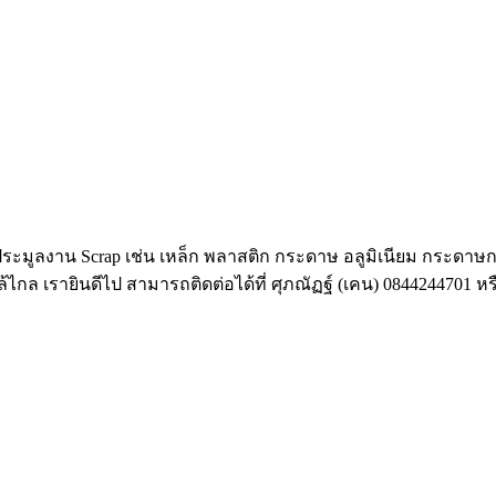
ก ประมูลงาน Scrap เช่น เหล็ก พลาสติก กระดาษ อลูมิเนียม กระดาษก
กล เรายินดีไป สามารถติดต่อได้ที่ ศุภณัฏฐ์ (เคน) 0844244701 ห