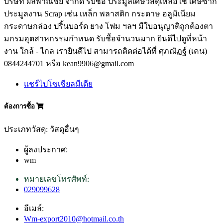
บริษัท ผลพาณิชย์ จำกัด รับซื้อ ประมูลเศษวัสดุเหลือใช้ เศษซาก
ประมูลงาน Scrap เช่น เหล็ก พลาสติก กระดาษ อลูมิเนียม
กระดาษกล่อง ปริ้นบอร์ด ยาง โฟม ฯลฯ มีใบอนุญาติถูกต้องตา
มกรมอุตสาหกรรมกำหนด รับซื้อจำนวนมาก ยินดีไปดูที่หน้า
งาน ใกล้ - ไกล เรายินดีไป สามารถติดต่อได้ที่ ศุภณัฏฐ์ (เคน)
0844244701 หรือ kean9906@gmail.com
แชร์ไปโซเชียลมีเดีย
ต้องการซื้อ
ประเภทวัสดุ: วัสดุอื่นๆ
ผู้ลงประกาศ:
wm
หมายเลขโทรศัพท์:
029099628
อีเมล์:
Wm-export2010@hotmail.co.th