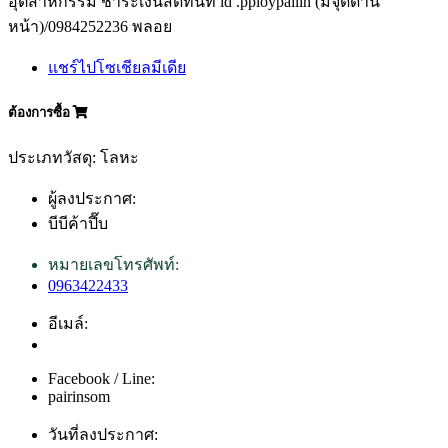
อุตสาหกรรม ชำระเงินสดทันที id .pploypailin (มีจุดด้าน
หน้า)/0984252236 พลอย
แชร์ไปโซเชียลมีเดีย
ต้องการซื้อ
ประเภทวัสดุ: โลหะ
ผู้ลงประกาศ:
บีบีค้าปี๊บ
หมายเลขโทรศัพท์:
0963422433
อีเมล์:
Facebook / Line:
pairinsom
วันที่ลงประกาศ: