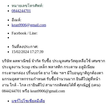
หมายเลขโทรศัพท์:
0844244701
อีเมล์:
kean9906@gmail.com
Facebook / Line:
วันที่ลงประกาศ:
15/02/2024 17:27:39
บริษัท ผลพาณิชย์ จำกัด รับซื้อ ประมูลเศษวัสดุเหลือใช้ เศษซาก
ประมูลงาน Scrap เช่น เหล็ก พลาสติก กระดาษ อลูมิเนียม
กระดาษกล่อง ปริ้นบอร์ด ยาง โฟม ฯลฯ มีใบอนุญาติถูกต้องตา
มกรมอุตสาหกรรมกำหนด รับซื้อจำนวนมาก ยินดีไปดูที่หน้า
งาน ใกล้ - ไกล เรายินดีไป สามารถติดต่อได้ที่ ศุภณัฏฐ์ (เคน)
0844244701 หรือ kean9906@gmail.com
แชร์ไปโซเชียลมีเดีย