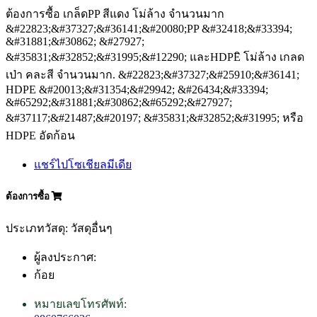
ต้องการซื้อ เกล็ดPP สีแดง โม่ล้าง จำนวนมาก
&#22823;&#37327;&#36141;&#20080;PP &#32418;&#33394;
&#31881;&#30862; &#27927;
&#35831;&#32852;&#31995;&#12290; และHDPEิ โม่ล้าง เกลด
เป่า คละสี จำนวนมาก. &#22823;&#37327;&#25910;&#36141;
HDPE &#20013;&#31354;&#29942; &#26434;&#33394;
&#65292;&#31881;&#30862;&#65292;&#27927;
&#37117;&#21487;&#20197; &#35831;&#32852;&#31995; หรือ
HDPE อัดก้อน
แชร์ไปโซเชียลมีเดีย
ต้องการซื้อ
ประเภทวัสดุ: วัสดุอื่นๆ
ผู้ลงประกาศ:
ก้อย
หมายเลขโทรศัพท์: