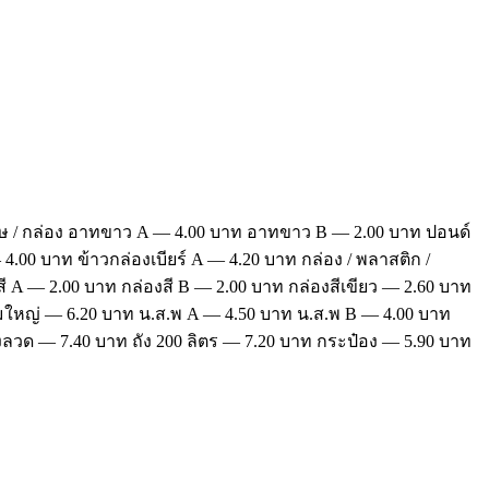
ะดาษ / กล่อง อาทขาว A — 4.00 บาท อาทขาว B — 2.00 บาท ปอนด์
00 บาท ข้าวกล่องเบียร์ A — 4.20 บาท กล่อง / พลาสติก /
สี A — 2.00 บาท กล่องสี B — 2.00 บาท กล่องสีเขียว — 2.60 บาท
มใหญ่ — 6.20 บาท น.ส.พ A — 4.50 บาท น.ส.พ B — 4.00 บาท
้งลวด — 7.40 บาท ถัง 200 ลิตร — 7.20 บาท กระป๋อง — 5.90 บาท