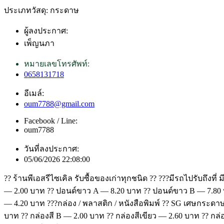
ประเภทวัสดุ: กระดาษ
ผู้ลงประกาศ:
เพ็ญนภา
หมายเลขโทรศัพท์:
0658131718
อีเมล์:
oum7788@gmail.com
Facebook / Line:
oum7788
วันที่ลงประกาศ:
05/06/2026 22:08:00
?? ร้านพีเอสรีไซเคิล รับซื้อของเก่าทุกชนิด ?? ???มีรถไปรับถ
— 2.00 บาท ?? ปอนด์ขาว A — 8.20 บาท ?? ปอนด์ขาว B — 7.80 บา
— 4.20 บาท ???กล่อง / พลาสติก / หนังสือพิมพ์ ?? SG เศษกระดาษ —
บาท ?? กล่องสี B — 2.00 บาท ?? กล่องสีเขียว — 2.60 บาท ?? 