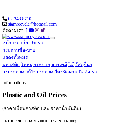
02 348 8710
siamrecycle@hotmail.com
ติดตามเรา
หน้าแรก
เกี่ยวกับเรา
กระดานซื้อ-ขาย
แสดงทั้งหมด
พลาสติก
โลหะ
กระดาษ
สารเคมี
ไม้
วัสดุอื่นๆ
ลงประกาศ
แก้ไขประกาศ
ลืมรหัสผ่าน
ติดต่อเรา
Informations
Plastic and Oil Prices
(ราคาเม็ดพลาสติก และ ราคาน้ำมันดิบ)
UK OIL PRICE CHART - UKOIL (BRENT CRUDE)