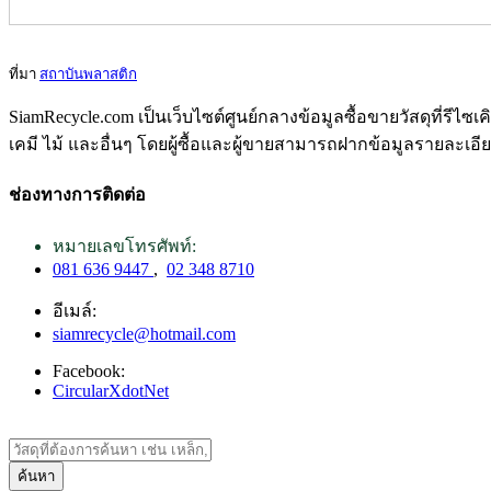
ที่มา
สถาบันพลาสติก
SiamRecycle.com เป็นเว็บไซต์ศูนย์กลางข้อมูลซื้อขายวัสดุที่รีไ
เคมี ไม้ และอื่นๆ โดยผู้ซื้อและผู้ขายสามารถฝากข้อมูลรายละเอี
ช่องทางการติดต่อ
หมายเลขโทรศัพท์:
081 636 9447
,
02 348 8710
อีเมล์:
siamrecycle@hotmail.com
Facebook:
CircularXdotNet
ค้นหา