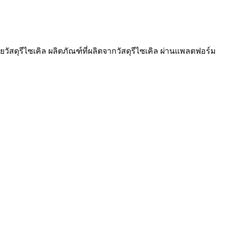
วัสดุรีไซเคิล ผลิตภัณฑ์ที่ผลิตจากวัสดุรีไซเคิล ผ่านแพลตฟอร์ม