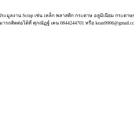
ก ประมูลงาน Scrap เช่น เหล็ก พลาสติก กระดาษ อลูมิเนียม กระดาษ
รถติดต่อได้ที่ ศุภณัฏฐ์ เคน 0844244701 หรือ kean9906@gmail.c