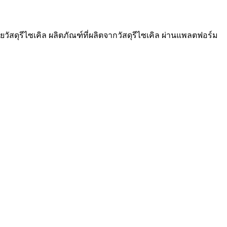
วัสดุรีไซเคิล ผลิตภัณฑ์ที่ผลิตจากวัสดุรีไซเคิล ผ่านแพลตฟอร์ม