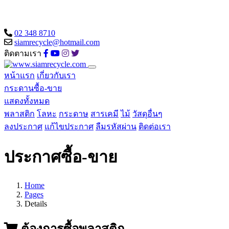
02 348 8710
siamrecycle@hotmail.com
ติดตามเรา
หน้าแรก
เกี่ยวกับเรา
กระดานซื้อ-ขาย
แสดงทั้งหมด
พลาสติก
โลหะ
กระดาษ
สารเคมี
ไม้
วัสดุอื่นๆ
ลงประกาศ
แก้ไขประกาศ
ลืมรหัสผ่าน
ติดต่อเรา
ประกาศซื้อ-ขาย
Home
Pages
Details
ต้องการซื้อพลาสติก