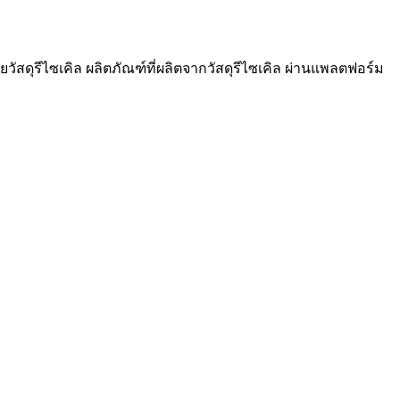
วัสดุรีไซเคิล ผลิตภัณฑ์ที่ผลิตจากวัสดุรีไซเคิล ผ่านแพลตฟอร์ม