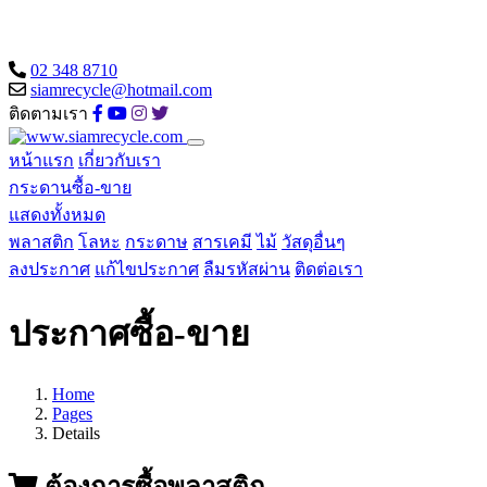
02 348 8710
siamrecycle@hotmail.com
ติดตามเรา
หน้าแรก
เกี่ยวกับเรา
กระดานซื้อ-ขาย
แสดงทั้งหมด
พลาสติก
โลหะ
กระดาษ
สารเคมี
ไม้
วัสดุอื่นๆ
ลงประกาศ
แก้ไขประกาศ
ลืมรหัสผ่าน
ติดต่อเรา
ประกาศซื้อ-ขาย
Home
Pages
Details
ต้องการซื้อพลาสติก