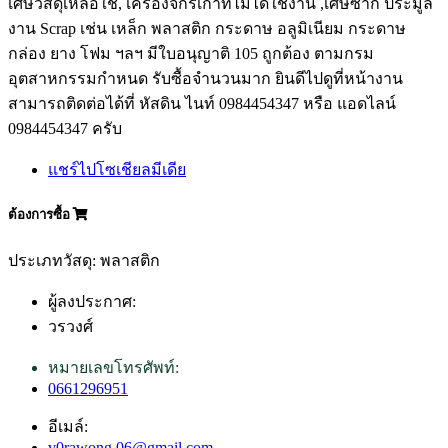
เศษวัสดุเหลือใช้, เครื่องจักรเก่าที่ไม่ได้ใช้งาน ,เศษซาก ประมูล
งาน Scrap เช่น เหล็ก พลาสติก กระดาษ อลูมิเนียม กระดาษ
กล่อง ยาง โฟม ฯลฯ มีใบอนุญาติ 105 ถูกต้อง ตามกรม
อุตสาหกรรมกำหนด รับซื้อจำนวนมาก ยินดีไปดูที่หน้างาน
สามารถติดต่อได้ที่ หัสดิน ไนท์ 0984454347 หรือ แอดไลน์
0984454347 ครับ
แชร์ไปโซเชียลมีเดีย
ต้องการซื้อ
ประเภทวัสดุ: พลาสติก
ผู้ลงประกาศ:
วรวงศ์
หมายเลขโทรศัพท์:
0661296951
อีเมล์:
v0rawong.06@gmail.com